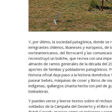
Y, por último, la sociedad patagónica, donde se r
inmigrantes chilenos, libaneses y europeos, de 
norteamericanos, del ferrocarril y las comunicaci
reconstruyó un boliche, que recrea con una imp
almacén de ramos generales de la década del 2
aportes de familias y pobladores patagónicos. Por
historia oficial deja paso a la historia doméstica:
pasear bebés, máquinas de coser y libros de vi
indígenas, quillangos (manta hecha con piel de g
boleadoras.
Y pueden verse y leerse textos sobre el rechazo 
soldados de la Campaña del Desierto y el libro 
Butch Cassidy aparece como un próspero y resp