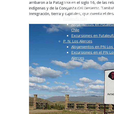
Río Pico
arribaron a la Patagonia en el siglo 16, de las rel
Alojamientos en Río Pic
indígenas y de la Conquista del Desierto. Tambi
Excursiones en Río Pico
Inmigración, tierra y capitales, que cuenta el de
Futaleufú (Ch)
Alojamientos en Futaleuf
Chile
Excursiones en Futaleuf
P. N. Los Alerces
Alojamientos en PN Los 
Excursiones en el PN Lo
Alerces