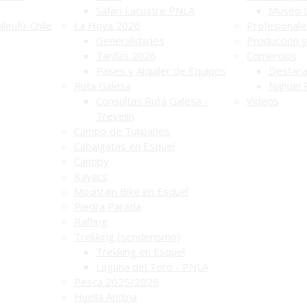
Safari Lacustre PNLA
Museo 
leufú-Chile
La Hoya 2026
Profesionale
Generalidades
Producción y
Tarifas 2026
Comercios
Pases y Alquiler de Equipos
Destac
Ruta Galesa
Nahuel 
Consultas Ruta Galesa -
Videos
Trevelin
Campo de Tulipanes
Cabalgatas en Esquel
Canopy
Kayacs
Mountain Bike en Esquel
Piedra Parada
Rafting
Trekking (senderismo)
Trekking en Esquel
Laguna del Toro - PNLA
Pesca 2025/2026
Huella Andina