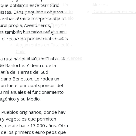
én
Alojamientos en El Maitén
Alerces
 que poblaron este territorio
n
Alojamientos en Corcovado
Dónde comer en Futa
nistas. Esos pequeños objetos
Alojamientos en Lago Puelo
arribar al museo representan el
ado
Alojamientos en Epuyén
ural propia. Aventureros,
do
Alojamientos en El Hoyo
s también buscaron refugio en
Alojamientos en Río Pico
 el recorrido por las cuatro salas
Alojamientos en Futaleufú -
Chile
Alojamientos en PN Los Alerces
a ruta nacional 40, en Chubut. A
uelo
e Bariloche. Y dentro de la
elo
anía de Tierras del Sud
uciano Benetton. Lo rodea un
n fue el principal sponsor del
60 mil anuales el funcionamiento
agónico y su Medio.
a Pueblos originarios, donde hay
a y vegetales que permiten
res, desde hace 13.000 años. Otra
ria de los primeros euro peos que