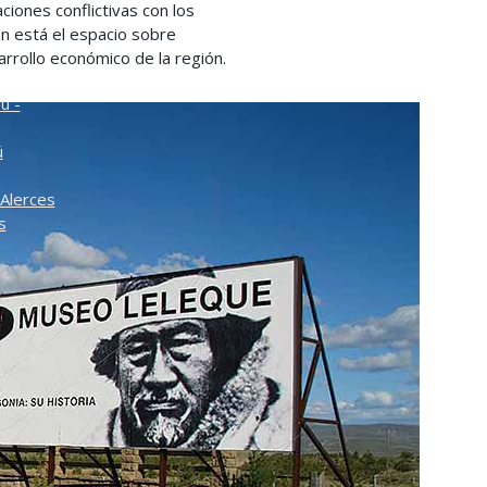
aciones conflictivas con los
o
én está el espacio sobre
sarrollo económico de la región.
ú -
ú
Alerces
s