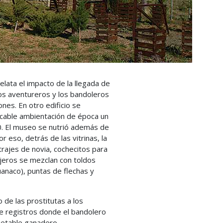
elata el impacto de la llegada de
los aventureros y los bandoleros
ones. En otro edificio se
ecable ambientación de época un
0. El museo se nutrió además de
 eso, detrás de las vitrinas, la
 trajes de novia, cochecitos para
ajeros se mezclan con toldos
uanaco), puntas de flechas y
de las prostitutas a los
de registros donde el bandolero
etable ganadero.