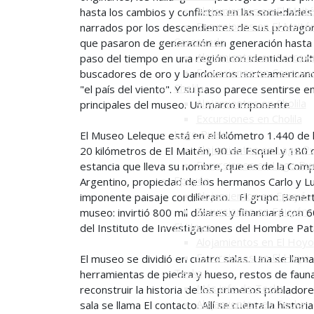
Alojamientos en El Mait
hasta los cambios y conflictos en las sociedades
Excursiones en El Maité
narrados por los descendientes de sus protago
Corcovado
que pasaron de generación en generación hasta 
Alojamientos en Corcov
paso del tiempo en una región con identidad cult
Excursiones en Corcova
buscadores de oro y bandoleros norteamericano
Cholila
"el país del viento". Y su paso parece sentirse en
Alojamientos en Cholila
principales del museo. Un marco imponente
Excursiones en Cholila
Lago Puelo
El Museo Leleque está en el kilómetro 1.440 de l
Alojamientos en Lago P
20 kilómetros de El Maitén, 90 de Esquel y 180 d
Excursiones en Lago Pu
estancia que lleva su nombre, que es de la Comp
Epuyén
Argentino, propiedad de los hermanos Carlo y L
Alojamientos en Epuyén
imponente paisaje cordillerano. El grupo Benetto
Excursiones en Epuyén
museo: invirtió 800 mil dólares y financiará con 
El Hoyo
del Instituto de Investigaciones del Hombre Pat
Alojamientos en El Hoyo
Excursiones en El Hoyo
El museo se dividió en cuatro salas. Una se llam
Tecka
herramientas de piedra y hueso, restos de faun
Más info de Tecka
reconstruir la historia de los primeros poblado
Alojamientos en Tecka
sala se llama El contacto. Allí se cuenta la histo