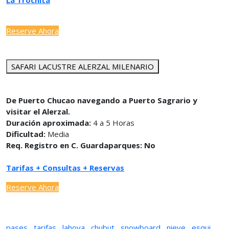
La Trochita
Reserve Ahora
SAFARI LACUSTRE ALERZAL MILENARIO
De Puerto Chucao navegando a Puerto Sagrario y
visitar el Alerzal.
Duración aproximada:
4 a 5 Horas
Dificultad:
Media
Req. Registro en C. Guardaparques: No
Tarifas + Consultas + Reservas
Reserve Ahora
pases
,
tarifas
,
lahoya
,
chubut
,
snowboard
,
nieve
,
esqui
,