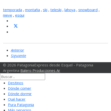
temporada
,
montaña
,
ski
,
teleski
,
lahoya
,
snowboard
,
nieve
,
esqui
Anterior
Siguiente
© 2026 PatagoniaExpress desde Esquel - Patagonia
Argentina
Balero Producciones Ar
Destinos
Dónde comer
Dónde dormir
Qué hacer
Pura Patagonia
Más servicios