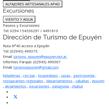
ALFAJORES ARTESANALES APAD
Excursiones
VIENTO Y AGUA
Paseos y Excursiones
Tel: 0294 154536291 / 4491810
Dirección de Turismo de Epuyén
Ruta N°40 acceso a Epuyén
Tel: (02945) 499375
Email:
turismo_epuyen@epuyen.net.ar
Informes Parque: (02945) 499367
Email:
turismoepuyen@gmail.com
heladerias
,
res bar
,
hospedajes
,
casas
,
gastronomía
,
restaurantes
regionales
,
departamentos
,
cabañas
,
epuyen
,
alojamientos
,
excursiones
,
patagonia
,
chubut