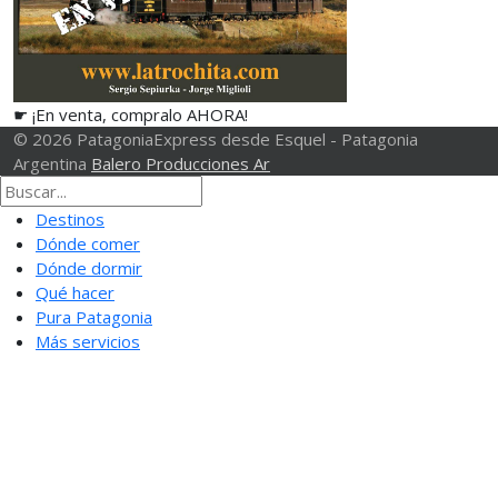
☛ ¡En venta, compralo AHORA!
© 2026 PatagoniaExpress desde Esquel - Patagonia
Argentina
Balero Producciones Ar
Destinos
Dónde comer
Dónde dormir
Qué hacer
Pura Patagonia
Más servicios