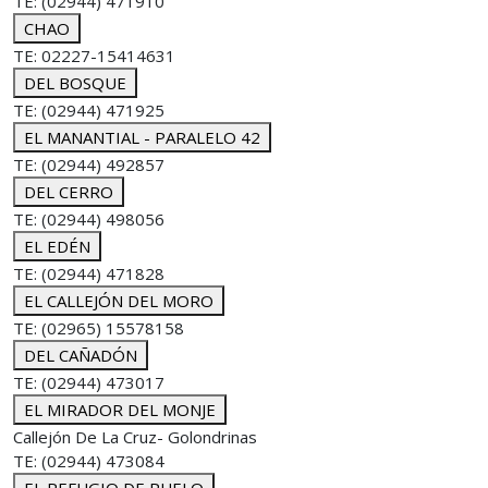
TE: (02944) 471910
CHAO
TE: 02227-15414631
DEL BOSQUE
TE: (02944) 471925
EL MANANTIAL - PARALELO 42
TE: (02944) 492857
DEL CERRO
TE: (02944) 498056
EL EDÉN
TE: (02944) 471828
EL CALLEJÓN DEL MORO
TE: (02965) 15578158
DEL CAÑADÓN
TE: (02944) 473017
EL MIRADOR DEL MONJE
Callejón De La Cruz- Golondrinas
TE: (02944) 473084