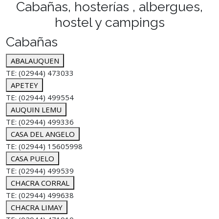
Cabañas, hosterías , albergues,
hostel y campings
Cabañas
ABALAUQUEN
TE: (02944) 473033
APETEY
TE: (02944) 499554
AUQUIN LEMU
TE: (02944) 499336
CASA DEL ANGELO
TE: (02944) 15605998
CASA PUELO
TE: (02944) 499539
CHACRA CORRAL
TE: (02944) 499638
CHACRA LIMAY