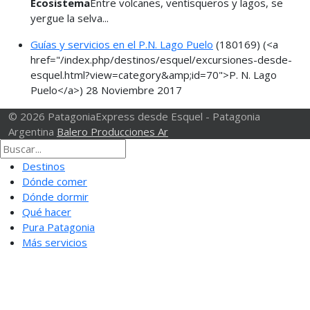
Ecosistema
Entre volcanes, ventisqueros y lagos, se
yergue la selva...
Guías y servicios en el P.N. Lago Puelo
(180169)
(<a
href="/index.php/destinos/esquel/excursiones-desde-
esquel.html?view=category&amp;id=70">P. N. Lago
Puelo</a>)
28 Noviembre 2017
© 2026 PatagoniaExpress desde Esquel - Patagonia
Argentina
Balero Producciones Ar
Destinos
Dónde comer
Dónde dormir
Qué hacer
Pura Patagonia
Más servicios