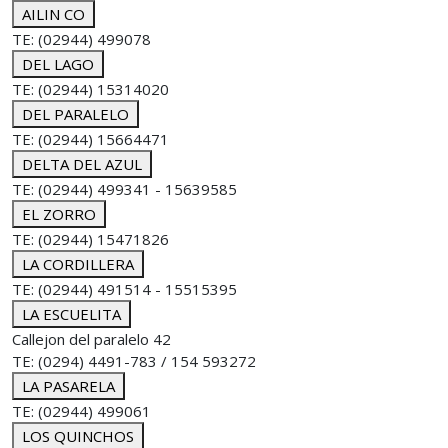
AILIN CO
TE: (02944) 499078
DEL LAGO
TE: (02944) 15314020
DEL PARALELO
TE: (02944) 15664471
DELTA DEL AZUL
TE: (02944) 499341 - 15639585
EL ZORRO
TE: (02944) 15471826
LA CORDILLERA
TE: (02944) 491514 - 15515395
LA ESCUELITA
Callejon del paralelo 42
TE: (0294) 4491-783 / 154 593272
LA PASARELA
TE: (02944) 499061
LOS QUINCHOS