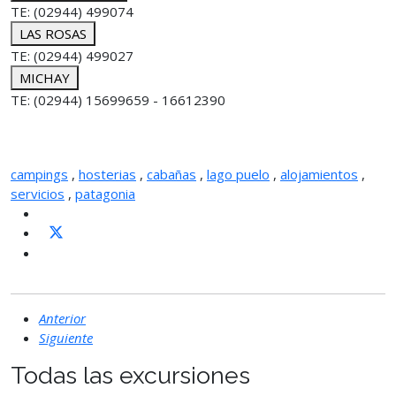
TE: (02944) 499074
LAS ROSAS
TE: (02944) 499027
MICHAY
TE: (02944) 15699659 - 16612390
campings
,
hosterias
,
cabañas
,
lago puelo
,
alojamientos
,
servicios
,
patagonia
Anterior
Siguiente
Todas las excursiones