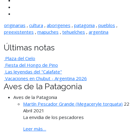
originarias
,
cultura
,
aborigenes
,
patagonia
,
pueblos
,
preexistentes
,
mapuches
,
tehuelches
,
argentina
Últimas notas
Plaza del Cielo
Fiesta del Hongo de Pino
Las leyendas del "Calafate"
Vacaciones en Chubut - Argentina 2026
Aves de la Patagonia
Aves de la Patagonia
Martín Pescador Grande (Megaceryle torquata)
22
Abril 2021
La envidia de los pescadores
Leer más…