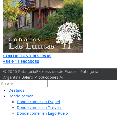
CONTACTOS Y RESERVAS
+54 9 11 69023058
© 2026 PatagoniaExpress desde Esquel - Patagonia
Argentina
Balero Producciones Ar
Destinos
Dónde comer
Dónde comer en Esquel
Dónde comer en Trevelin
Dónde comer en Lago Puelo