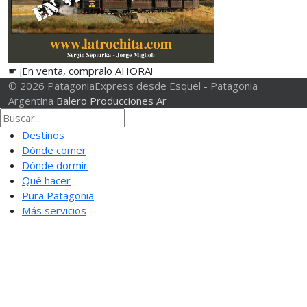
☛ ¡En venta, compralo AHORA!
© 2026 PatagoniaExpress desde Esquel - Patagonia
Argentina
Balero Producciones Ar
Destinos
Dónde comer
Dónde dormir
Qué hacer
Pura Patagonia
Más servicios