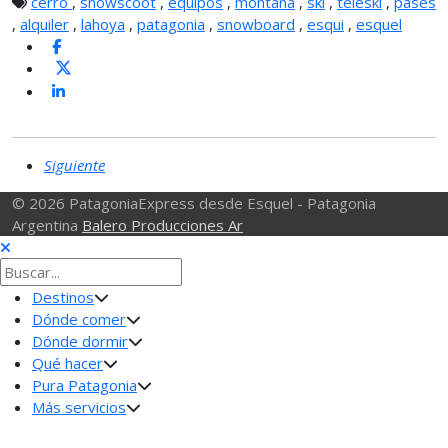
cerro
,
snowscoot
,
equipos
,
montaña
,
ski
,
teleski
,
pases
,
alquiler
,
lahoya
,
patagonia
,
snowboard
,
esqui
,
esquel
Siguiente
© 2026 PatagoniaExpress desde Esquel - Patagonia
Argentina
Balero Producciones Ar
Destinos
Dónde comer
Dónde dormir
Qué hacer
Pura Patagonia
Más servicios