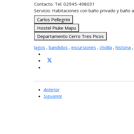
Contacto: Tel. 02945-498031
Servicio: Habitaciones con baño privado y baño a
Carlos Pellegrini
Hostel Piuke Mapu
Departamento Cerro Tres Picos
lagos
,
bandidos
,
excursiones
,
cholila
,
historia
Anterior
Siguiente