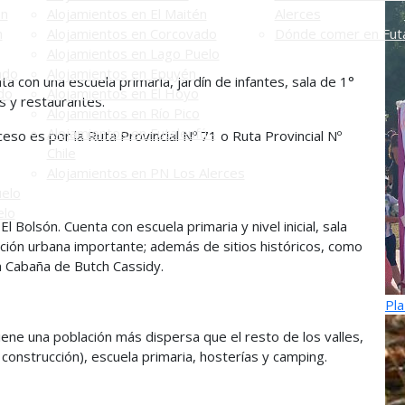
én
Alojamientos en El Maitén
Alerces
n
Alojamientos en Corcovado
Dónde comer en Futa
Alojamientos en Lago Puelo
ado
Alojamientos en Epuyén
ta con una escuela primaria, jardín de infantes, sala de 1°
do
Alojamientos en El Hoyo
es y restaurantes.
Alojamientos en Río Pico
Alojamientos en Futaleufú -
cceso es por la Ruta Provincial Nº 71 o Ruta Provincial Nº
Chile
Alojamientos en PN Los Alerces
uelo
elo
l Bolsón. Cuenta con escuela primaria y nivel inicial, sala
ación urbana importante; además de sitios históricos, como
la Cabaña de Butch Cassidy.
Pla
 tiene una población más dispersa que el resto de los valles,
 construcción), escuela primaria, hosterías y camping.