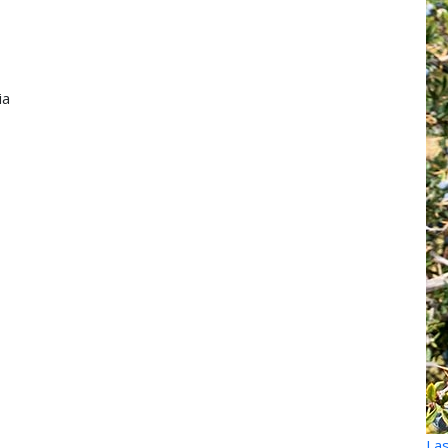
ia
Las