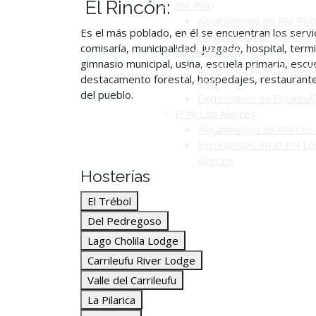
El Rincón:
Río Pico
Alojamientos en Río Pic
Es el más poblado, en él se encuentran los servi
Excursiones en Río Pico
comisaría, municipalidad, juzgado, hospital, term
Futaleufú (Ch)
gimnasio municipal, usina, escuela primaria, escue
Alojamientos en Futaleuf
destacamento forestal, hospedajes, restaurantes,
Chile
del pueblo.
Excursiones en Futaleuf
P. N. Los Alerces
Alojamientos en PN Los 
Excursiones en el PN Lo
Alerces
Hosterías
El Trébol
Del Pedregoso
Lago Cholila Lodge
Carrileufu River Lodge
Valle del Carrileufu
La Pilarica