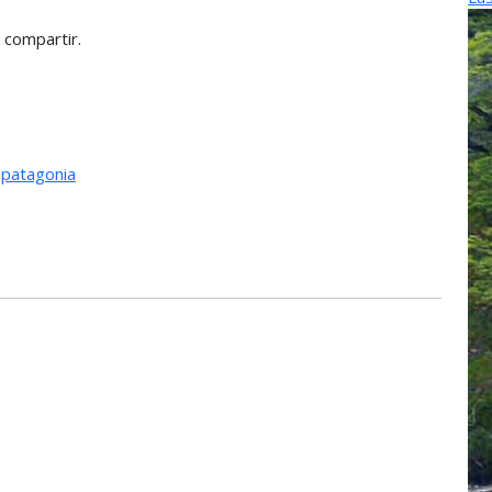
 compartir.
,
patagonia