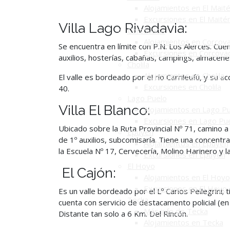
Alojamientos en El Mait
Excursiones en El Maité
Villa Lago Rivadavia:
Corcovado
Alojamientos en Corcov
Se encuentra en límite con P.N. Los Alerces. Cuen
Excursiones en Corcova
auxilios, hosterías, cabañas, campings, almacen
Cholila
Alojamientos en Cholila
El valle es bordeado por el río Carrileufú, y su a
Excursiones en Cholila
40.
Lago Puelo
Villa El Blanco:
Alojamientos en Lago P
Excursiones en Lago Pu
Ubicado sobre la Ruta Provincial Nº 71, camino a E
Epuyén
de 1º auxilios, subcomisaría. Tiene una concentr
Alojamientos en Epuyén
la Escuela Nº 17, Cervecería, Molino Harinero y 
Excursiones en Epuyén
El Hoyo
El Cajón:
Alojamientos en El Hoyo
Excursiones en El Hoyo
Es un valle bordeado por el Lº Carlos Pellegrini;
Tecka
cuenta con servicio de destacamento policial (en
Más info de Tecka
Distante tan solo a 6 Km. Del Rincón.
Alojamientos en Tecka