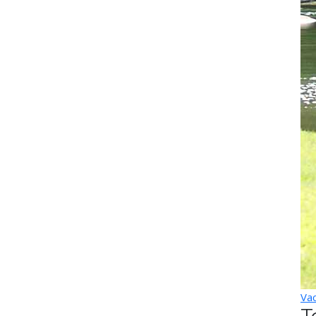
Vac
T