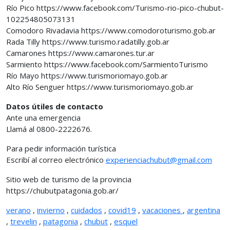
Río Pico https://www.facebook.com/Turismo-rio-pico-chubut-
102254805073131
Comodoro Rivadavia https://www.comodoroturismo.gob.ar
Rada Tilly https://www.turismo.radatilly.gob.ar
Camarones https://www.camarones.tur.ar
Sarmiento https://www.facebook.com/SarmientoTurismo
Río Mayo https://www.turismoriomayo.gob.ar
Alto Río Senguer https://www.turismoriomayo.gob.ar
Datos útiles de contacto
Ante una emergencia
Llamá al 0800-2222676.
Para pedir información turística
Escribí al correo electrónico
experienciachubut@gmail.com
Sitio web de turismo de la provincia
https://chubutpatagonia.gob.ar/
verano
,
invierno
,
cuidados
,
covid19
,
vacaciones
,
argentina
,
trevelin
,
patagonia
,
chubut
,
esquel