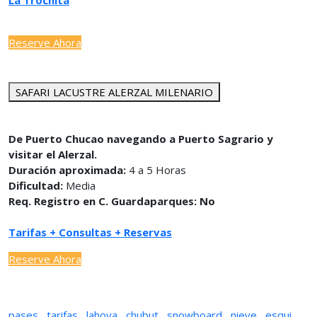
La Trochita
Reserve Ahora
SAFARI LACUSTRE ALERZAL MILENARIO
De Puerto Chucao navegando a Puerto Sagrario y
visitar el Alerzal.
Duración aproximada:
4 a 5 Horas
Dificultad:
Media
Req. Registro en C. Guardaparques: No
Tarifas + Consultas + Reservas
Reserve Ahora
pases
,
tarifas
,
lahoya
,
chubut
,
snowboard
,
nieve
,
esqui
,