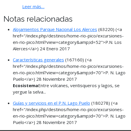
Leer más…
Notas relacionadas
Alojamientos Parque Nacional Los Alerces
(63220)
(<a
href="/index.php/destinos/home-rio-pico/excursiones-
en-rio-pico.html?view=category&amp;id=52">P.N. Los
Alerces</a>)
24 Enero 2017
Características generales
(167160)
(<a
href="/index.php/destinos/home-rio-pico/excursiones-
en-rio-pico.html?view=category&amp;id=70">P. N. Lago
Puelo</a>)
28 Noviembre 2017
Ecosistema
Entre volcanes, ventisqueros y lagos, se
yergue la selva...
Guías y servicios en el P.N. Lago Puelo
(180278)
(<a
href="/index.php/destinos/home-rio-pico/excursiones-
en-rio-pico.html?view=category&amp;id=70">P. N. Lago
Puelo</a>)
28 Noviembre 2017