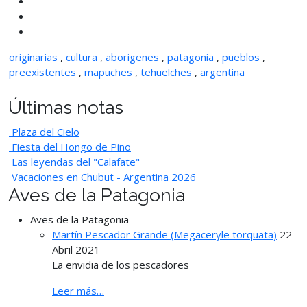
originarias
,
cultura
,
aborigenes
,
patagonia
,
pueblos
,
preexistentes
,
mapuches
,
tehuelches
,
argentina
Últimas notas
Plaza del Cielo
Fiesta del Hongo de Pino
Las leyendas del "Calafate"
Vacaciones en Chubut - Argentina 2026
Aves de la Patagonia
Aves de la Patagonia
Martín Pescador Grande (Megaceryle torquata)
22
Abril 2021
La envidia de los pescadores
Leer más…