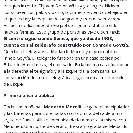
enriquecimiento. El joven Simón Whitty y el inglés Nickson,
construyen con palos y barro, la primera vivienda del ejido en
lo que es hoy la esquina de Belgrano y Roque Saenz Peña.
En las inmediaciones de Esquel se siguen estableciendo
nuevas familias. Este grupo de personas vive diseminado.
El centro sigue siendo Súnica, que ya desde 1903,
cuenta con el telégrafo construido por Conrado Goytía.
Quedan el telegrafista Medardo Morelli y el guardahilos
Irineo Goytía. El telégrafo funciona en una casa cedida por
Eduardo Humphreys, el comisario. En la misma casa funcionan
a la derecha el telégrafo y a la izquierda la comisaría. La
construcción de la red telegráfica llega ahora al mismo valle
de Esquel.
Primera oficina pública
Todas las mañanas
Medardo Morelli
cargaba el manipulador
y las baterías para conectarlas con la punta del cable a una
legua de Súnica. Allí se comunica diariamente, a la misma con
Neuquén. Una noche de verano, fresca y agradable Medardo
Morelli, carga su batería sobre un carguero y se lleva su