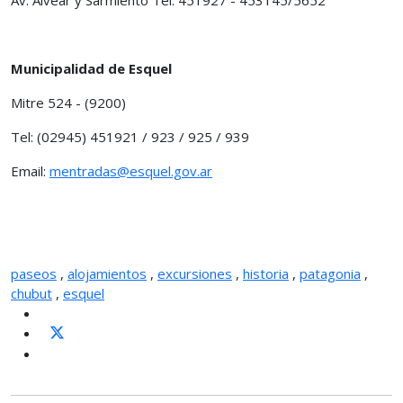
Municipalidad de Esquel
Mitre 524 - (9200)
Tel: (02945) 451921 / 923 / 925 / 939
Email:
mentradas@esquel.gov.ar
paseos
,
alojamientos
,
excursiones
,
historia
,
patagonia
,
chubut
,
esquel