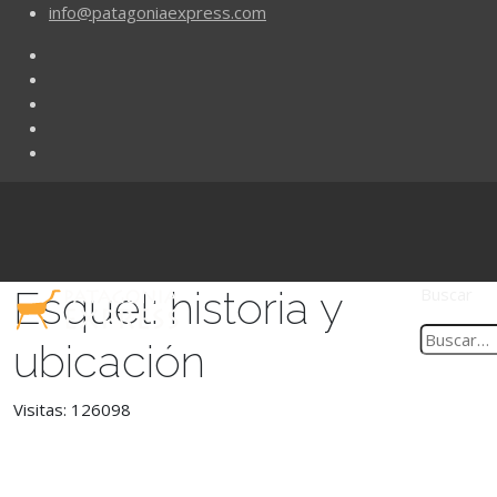
info@patagoniaexpress.com
Esquel: historia y
Buscar
ubicación
Visitas: 126098