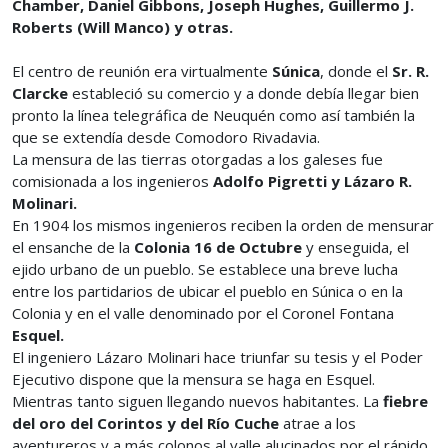
Chamber, Daniel Gibbons, Joseph Hughes, Guillermo J.
Roberts (Will Manco) y otras.
El centro de reunión era virtualmente
Súnica
, donde el
Sr. R.
Clarcke
estableció su comercio y a donde debía llegar bien
pronto la línea telegráfica de Neuquén como así también la
que se extendía desde Comodoro Rivadavia.
La mensura de las tierras otorgadas a los galeses fue
comisionada a los ingenieros
Adolfo Pigretti y Lázaro R.
Molinari.
En 1904 los mismos ingenieros reciben la orden de mensurar
el ensanche de la
Colonia 16 de Octubre
y enseguida, el
ejido urbano de un pueblo. Se establece una breve lucha
entre los partidarios de ubicar el pueblo en Súnica o en la
Colonia y en el valle denominado por el Coronel Fontana
Esquel.
El ingeniero Lázaro Molinari hace triunfar su tesis y el Poder
Ejecutivo dispone que la mensura se haga en Esquel.
Mientras tanto siguen llegando nuevos habitantes. La
fiebre
del oro del Corintos y del Río Cuche
atrae a los
aventureros y a más colonos al valle alucinados por el rápido