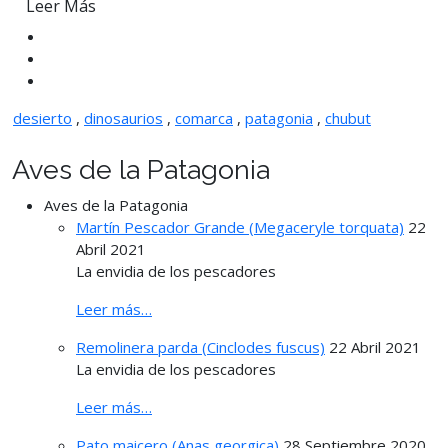
Leer Más
desierto
,
dinosaurios
,
comarca
,
patagonia
,
chubut
Aves de la Patagonia
Aves de la Patagonia
Martín Pescador Grande (Megaceryle torquata)
22
Abril 2021
La envidia de los pescadores
Leer más…
Remolinera parda (Cinclodes fuscus)
22 Abril 2021
La envidia de los pescadores
Leer más…
Pato maicero (Anas georgica)
28 Septiembre 2020