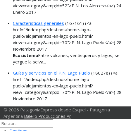
view=category&amp;id=52">P.N. Los Alerces</a>)
24
Enero 2017
Características generales
(167161)
(<a
href="/index.php/destinos/home-lago-
puelo/alojamientos-en-lago-puelo.html?
view=category&amp;id=70">P. N. Lago Puelo</a>)
28
Noviembre 2017
Ecosistema
Entre volcanes, ventisqueros y lagos, se
yergue la selva...
Guías y servicios en el P.N. Lago Puelo
(180278)
(<a
href="/index.php/destinos/home-lago-
puelo/alojamientos-en-lago-puelo.html?
view=category&amp;id=70">P. N. Lago Puelo</a>)
28
Noviembre 2017
© 2026 PatagoniaExpress desde Esquel - Patagonia
Argentina
Balero Producciones Ar
Destinos