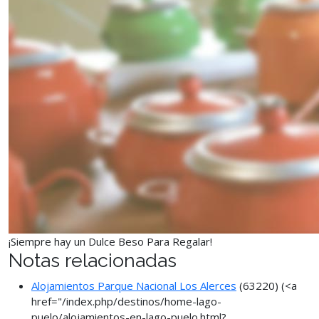
¡Siempre hay un Dulce Beso Para Regalar!
Notas relacionadas
Alojamientos Parque Nacional Los Alerces
(63220)
(<a
href="/index.php/destinos/home-lago-
puelo/alojamientos-en-lago-puelo.html?