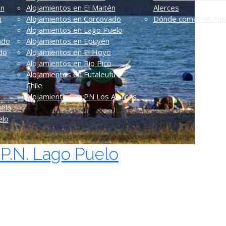
én
Alojamientos en El Maitén
Alerces
n
Alojamientos en Corcovado
Dónde comer en Futa
Alojamientos en Lago Puelo
ado
Alojamientos en Epuyén
do
Alojamientos en El Hoyo
Alojamientos en Río Pico
Alojamientos en Futaleufú -
Chile
Alojamientos en PN Los Alerces
uelo
elo
l P.N. Lago Puelo