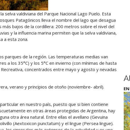
la selva valdiviana del Parque Nacional Lago Puelo. Esta
 Bosques Patagónicos lleva el nombre del lago que desagua
os más bajos de la cordillera: 200 metros sobre el nivel del
uvias y la influencia marina permiten que la selva valdiviana,
sa a esta zona.
os parques de la región. Las temperaturas medias van
s a los 35°C) y los 5°C en invierno (con mínimas de hasta
ea Recreativa, concentrados entre mayo y agosto y nevadas
A
era, verano y principios de otoño (noviembre- abril).
EN
articular en nuestro país, puesto que si bien contiene
scuetamente en otras áreas protegidas de Argentina, hay
na otra área natural. Entre ellas el avellano (Gevuina
 olivillo (Aextoxicon punctatum) y el lingue (Persea lingue).
, los cipresales más extensos de la actualidad y es uno