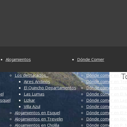
Alojamientos
Dónde Comer
T
Los destacados...
Dónde comer en Esq
Aires Andinos
Dónde comer en Tre
El Quincho Departamentos
Dónde comer en Chol
el
Las Lumas
Dónde comer en El M
Esquel
Lizkar
Dónde comer en Lag
Villa Azul
Dónde comer en Ep
Alojamientos en Esquel
Dónde comer en El 
Alojamientos en Trevelin
Dónde comer en Río 
Alojamientos en Cholila
Dónde comer en P. N