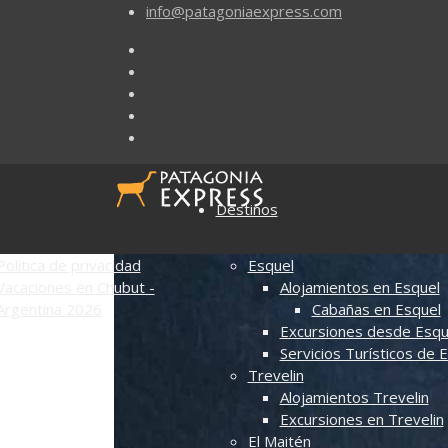
info@patagoniaexpress.com
Destinos
Política de privacidad
Esquel
Vacaciones en Chubut -
Alojamientos en Esquel
Argentina 2026
Cabañas en Esquel
Excursiones desde Esqu
Servicios Turísticos de 
Trevelin
Alojamientos Trevelin
Excursiones en Trevelin
El Maitén