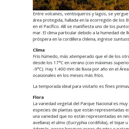
Entre volcanes, ventisqueros y lagos, se yergue 
área protegida, hallada en la ecorregión de los
en el Pacífico. Allí se manifiesta uno de los punt
mar. El clima particular debido a la humedad de ll
próspera en la cordillera chilena, ingrese suntuo
Clima
Frío húmedo, más atemperado que el de los otr
desde los 17°C en verano (con máximas superiore
-9°C). Hay 1.400 mm de lluvia por año en el Ár
ocasionales en los meses más fríos.
La temporada ideal para visitarlo es fines primav
Flora
La variedad vegetal del Parque Nacional es muy p
especies de plantas que están representadas e
una variedad que no están representadas en ningu
avellana) el ulmo (Eucryphia cordifolia), el tique u
Además, posee bosques puros de pitra o patagua