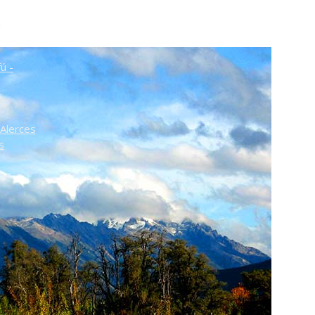
o
ú -
ú
Alerces
s