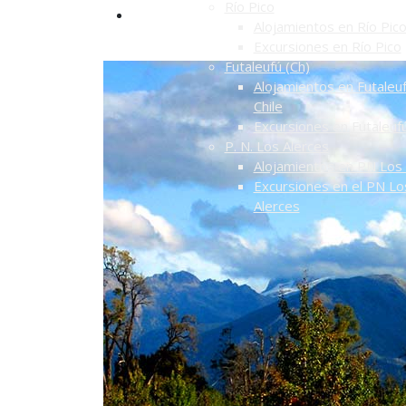
Río Pico
Alojamientos en Río Pic
Excursiones en Río Pico
Futaleufú (Ch)
Alojamientos en Futaleuf
Chile
Excursiones en Futaleuf
P. N. Los Alerces
Alojamientos en PN Los 
Excursiones en el PN Lo
Alerces