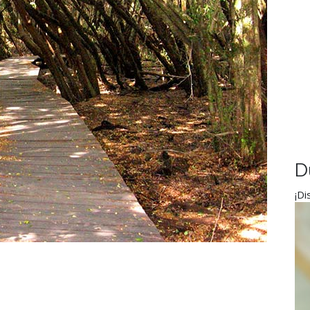
D
¡Di