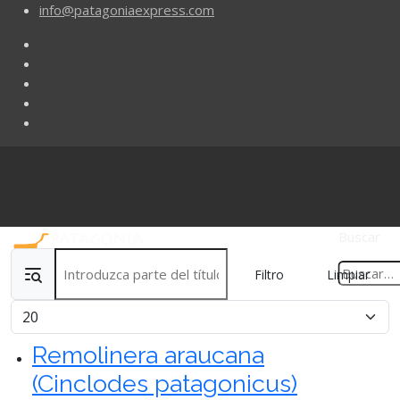
info@patagoniaexpress.com
Buscar
Introduzca parte del título
Filtro
Limpiar
Cantidad
Remolinera araucana
(Cinclodes patagonicus)