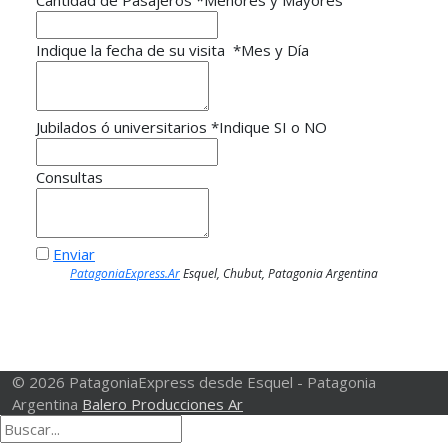
Cantidad de Pasajeros
*
Menores y Mayores
Indique la fecha de su visita
*
Mes y Día
Jubilados ó universitarios
*
Indique SI o NO
Consultas
Enviar
PatagoniaExpress.Ar
Esquel, Chubut, Patagonia Argentina
© 2026 PatagoniaExpress desde Esquel - Patagonia
Argentina
Balero Producciones Ar