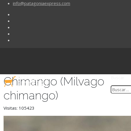
info@patagoniaexpress.com
Chimango (Milvago
Buscar
chimango)
Visitas: 105423