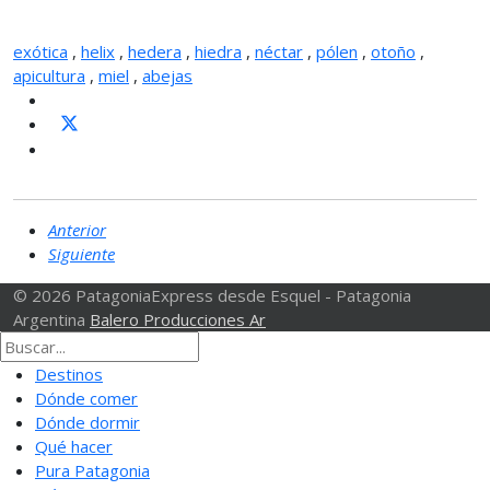
exótica
,
helix
,
hedera
,
hiedra
,
néctar
,
pólen
,
otoño
,
apicultura
,
miel
,
abejas
Anterior
Siguiente
© 2026 PatagoniaExpress desde Esquel - Patagonia
Argentina
Balero Producciones Ar
Destinos
Dónde comer
Dónde dormir
Qué hacer
Pura Patagonia