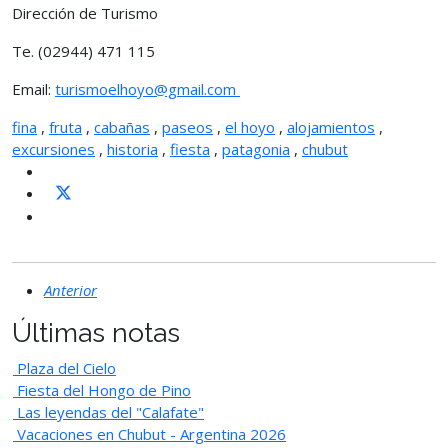
Dirección de Turismo
Te. (02944) 471 115
Email:
turismoelhoyo@gmail.com
fina
,
fruta
,
cabañas
,
paseos
,
el hoyo
,
alojamientos
,
excursiones
,
historia
,
fiesta
,
patagonia
,
chubut
Anterior
Últimas notas
Plaza del Cielo
Fiesta del Hongo de Pino
Las leyendas del "Calafate"
Vacaciones en Chubut - Argentina 2026