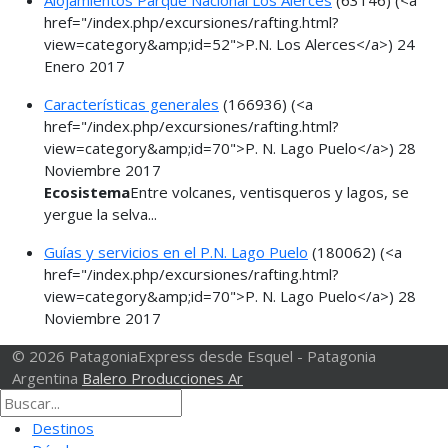
href="/index.php/excursiones/rafting.html?
view=category&amp;id=52">P.N. Los Alerces</a>)
24
Enero 2017
Características generales
(166936)
(<a
href="/index.php/excursiones/rafting.html?
view=category&amp;id=70">P. N. Lago Puelo</a>)
28
Noviembre 2017
Ecosistema
Entre volcanes, ventisqueros y lagos, se
yergue la selva...
Guías y servicios en el P.N. Lago Puelo
(180062)
(<a
href="/index.php/excursiones/rafting.html?
view=category&amp;id=70">P. N. Lago Puelo</a>)
28
Noviembre 2017
© 2026 PatagoniaExpress desde Esquel - Patagonia
Argentina
Balero Producciones Ar
Destinos