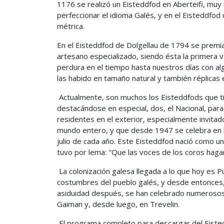
1176 se realizó un Eisteddfod en Aberteifi, muy
perfeccionar el idioma Galés, y en el Eisteddfod
métrica.
En el Eisteddfod de Dolgellau de 1794 se premia 
artesano especializado, siendo ésta la primera v
perdura en el tiempo hasta nuestros días con alg
las habido en tamaño natural y también réplicas 
Actualmente, son muchos los Eisteddfods que tie
destacándose en especial, dos, el Nacional, par
residentes en el exterior, especialmente invitados
mundo entero, y que desde 1947 se celebra en la
julio de cada año. Este Eisteddfod nació como un
tuvo por lema: "Que las voces de los coros haga
La colonización galesa llegada a lo que hoy es P
costumbres del pueblo galés, y desde entonces, 
asiduidad después, se han celebrado numeroso
Gaiman y, desde luego, en Trevelin.
El programa completo para descargar del Eiste