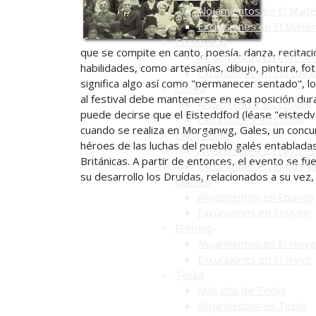
Alojamientos en El Mait
Excursiones en El Maité
Corcovado
que se compite en canto, poesía, danza, recitaci
Alojamientos en Corcov
habilidades, como artesanías, dibujo, pintura, f
Excursiones en Corcova
significa algo así como "permanecer sentado", l
Cholila
al festival debe mantenerse en esa posición dur
Alojamientos en Cholila
puede decirse que el Eisteddfod (léase "eistedvo
Excursiones en Cholila
cuando se realiza en Morganwg, Gales, un concurs
Lago Puelo
héroes de las luchas del pueblo galés entablada
Alojamientos en Lago P
Británicas. A partir de entonces, el evento se fu
Excursiones en Lago Pu
su desarrollo los Druídas, relacionados a su ve
Epuyén
Alojamientos en Epuyén
Excursiones en Epuyén
El Hoyo
Alojamientos en El Hoyo
Excursiones en El Hoyo
Tecka
Más info de Tecka
Alojamientos en Tecka