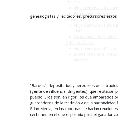
Río Pico
Alojamientos en Río Pic
Excursiones en Río Pico
genealogistas y recitadores, precursores éstos
Futaleufú (Ch)
Alojamientos en Futaleuf
Chile
Excursiones en Futaleuf
P. N. Los Alerces
Alojamientos en PN Los 
Excursiones en el PN Lo
Alerces
"Bardos", depositarios y herederos de la tradic
(gente de influencia, dirigentes), que recitaba
pueblo. Ellos son, en rigor, los que amparados 
guardadores de la tradición y de la nacionalidad 
Edad Media, en las tabernas se hacían reuniones
certamen en el que el premio para el ganador co