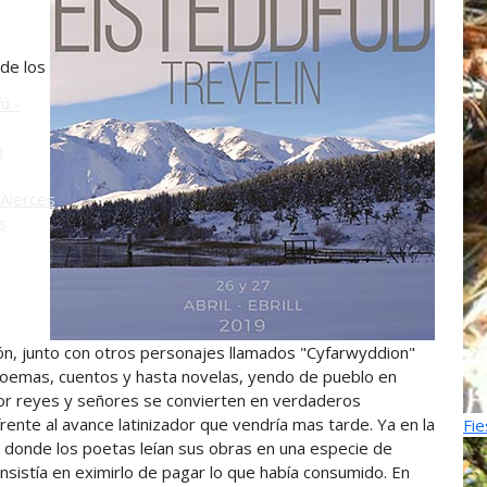
o
 de los
ú -
ú
Alerces
s
ión, junto con otros personajes llamados "Cyfarwyddion"
n poemas, cuentos y hasta novelas, yendo de pueblo en
por reyes y señores se convierten en verdaderos
frente al avance latinizador que vendría mas tarde. Ya en la
Fie
 donde los poetas leían sus obras en una especie de
nsistía en eximirlo de pagar lo que había consumido. En