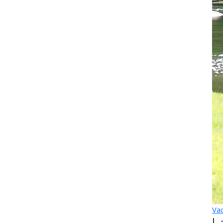
Vac
L