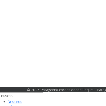
© 2026 PatagoniaExpress desde Esquel - Patag
Destinos