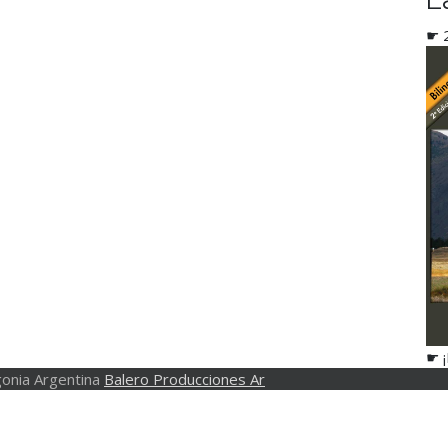
☛ 2
☛ 
onia Argentina
Balero Producciones Ar