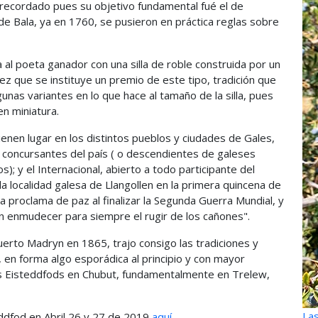
 recordado pues su objetivo fundamental fué el de
 de Bala, ya en 1760, se pusieron en práctica reglas sobre
al poeta ganador con una silla de roble construida por un
ez que se instituye un premio de este tipo, tradición que
unas variantes en lo que hace al tamaño de la silla, pues
en miniatura.
nen lugar en los distintos pueblos y ciudades de Gales,
a concursantes del país ( o descendientes de galeses
); y el Internacional, abierto a todo participante del
 localidad galesa de Llangollen en la primera quincena de
a proclama de paz al finalizar la Segunda Guerra Mundial, y
n enmudecer para siempre el rugir de los cañones".
uerto Madryn en 1865, trajo consigo las tradiciones y
en forma algo esporádica al principio y con mayor
s Eisteddfods en Chubut, fundamentalmente en Trelew,
Las
ddfod en Abril 26 y 27 de 2019
aquí