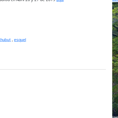
chubut
,
esquel