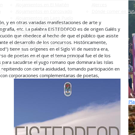
én
Alojamientos en El Maitén
Alerces
n
Alojamientos en Corcovado
Dónde comer en Futa
Alojamientos en Lago Puelo
ón, y en otras variadas manifestaciones de arte y
ado
Alojamientos en Epuyén
otografía, etc. La palabra EISTEDDFOD es de origen Galés y
do
Alojamientos en El Hoyo
ocución que obedece al hecho de que el público que asiste
Alojamientos en Río Pico
ante el desarrollo de los concursos. Históricamente,
Alojamientos en Futaleufú -
d") tiene sus orígenes en el Siglo VI de nuestra era,
Chile
o de poetas en el que el tema principal fue el de los
Alojamientos en PN Los Alerces
s para sacudirse el yugo romano que dominara las Islas
uelo
e repitiendo con cierta asiduidad, tomando participación en
elo
z, con corporaciones complementarias de poetas,
Pla