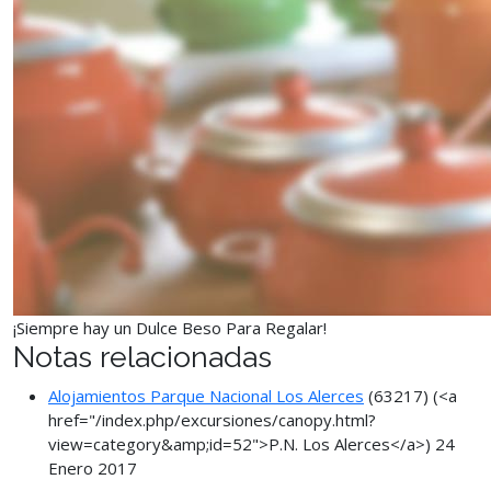
¡Siempre hay un Dulce Beso Para Regalar!
Notas relacionadas
Alojamientos Parque Nacional Los Alerces
(63217)
(<a
href="/index.php/excursiones/canopy.html?
view=category&amp;id=52">P.N. Los Alerces</a>)
24
Enero 2017