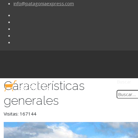
info@patagoniaexpress.com
Características
Buscar
generales
Visitas: 167144