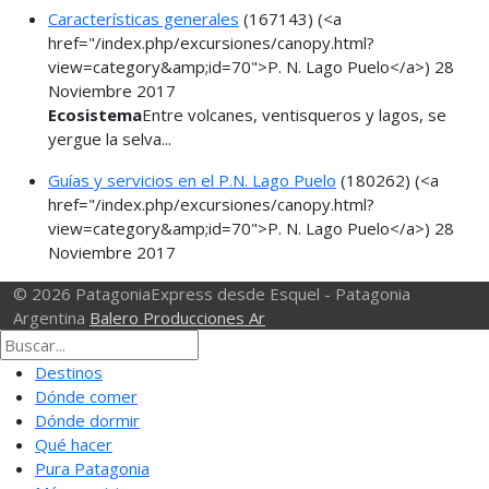
Características generales
(167143)
(<a
href="/index.php/excursiones/canopy.html?
view=category&amp;id=70">P. N. Lago Puelo</a>)
28
Noviembre 2017
Ecosistema
Entre volcanes, ventisqueros y lagos, se
yergue la selva...
Guías y servicios en el P.N. Lago Puelo
(180262)
(<a
href="/index.php/excursiones/canopy.html?
view=category&amp;id=70">P. N. Lago Puelo</a>)
28
Noviembre 2017
© 2026 PatagoniaExpress desde Esquel - Patagonia
Argentina
Balero Producciones Ar
Destinos
Dónde comer
Dónde dormir
Qué hacer
Pura Patagonia