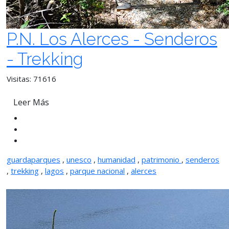
P.N. Los Alerces - Senderos
- Trekking
Visitas: 71616
Leer Más
guardaparques
,
unesco
,
humanidad
,
patrimonio
,
senderos
,
trekking
,
lagos
,
parque nacional
,
alerces