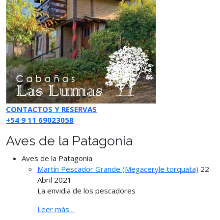
CONTACTOS Y RESERVAS
+54 9 11 69023058
Aves de la Patagonia
Aves de la Patagonia
Martín Pescador Grande (Megaceryle torquata)
22
Abril 2021
La envidia de los pescadores
Leer más…