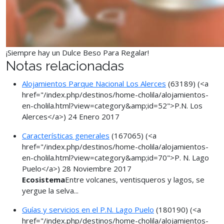
¡Siempre hay un Dulce Beso Para Regalar!
Notas relacionadas
Alojamientos Parque Nacional Los Alerces
(63189)
(<a
href="/index.php/destinos/home-cholila/alojamientos-
en-cholila.html?view=category&amp;id=52">P.N. Los
Alerces</a>)
24 Enero 2017
Características generales
(167065)
(<a
href="/index.php/destinos/home-cholila/alojamientos-
en-cholila.html?view=category&amp;id=70">P. N. Lago
Puelo</a>)
28 Noviembre 2017
Ecosistema
Entre volcanes, ventisqueros y lagos, se
yergue la selva...
Guías y servicios en el P.N. Lago Puelo
(180190)
(<a
href="/index.php/destinos/home-cholila/alojamientos-