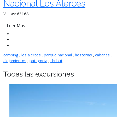
Nacional Los Alerces
Visitas: 63168
Leer Más
camping
,
los alerces
,
parque nacional
,
hosterias
,
cabañas
,
alojamientos
,
patagonia
,
chubut
Todas las excursiones