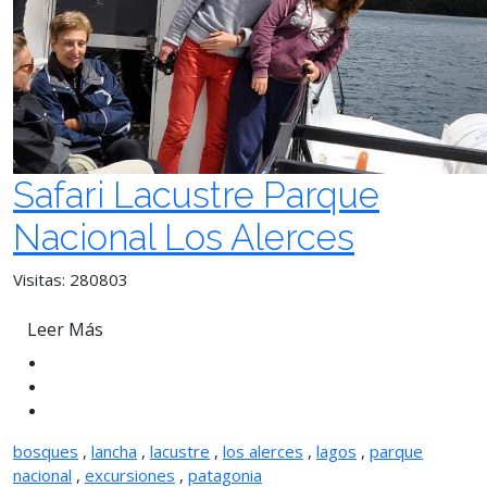
Safari Lacustre Parque
Nacional Los Alerces
Visitas: 280803
Leer Más
bosques
,
lancha
,
lacustre
,
los alerces
,
lagos
,
parque
nacional
,
excursiones
,
patagonia