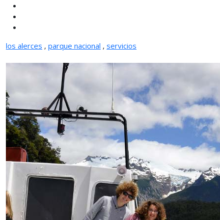
los alerces
,
parque nacional
,
servicios