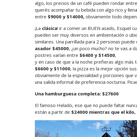
algo, los precios de un café pueden rondar entr
querés acompañar tu bebida con algo rico y llen
entre
$9000 y $14000,
obviamente todo depende 
¡La
clásica
! ir a comer un BUEN asado, Esquel cu
pueden ser muy diversos en ambientación o ubic
similares. Una parrillada para 2 personas puede
asador $45000
, ¿un poco mucho? no te vas a d
postres varían entre
$6400 y $14500
,
y en caso de que a la noche prefieras algo más 
$6600 y $11000
, la pizza es la mejor opción su
obviamente de la especialidad y porciones que v
una salida informal de preferencia nocturna. Pi
Una hamburguesa completa: $27600
El famoso Helado, ese que no puede faltar nunc
están a partir de
$24000 mientras que
el kilo