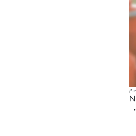
¡Si
N