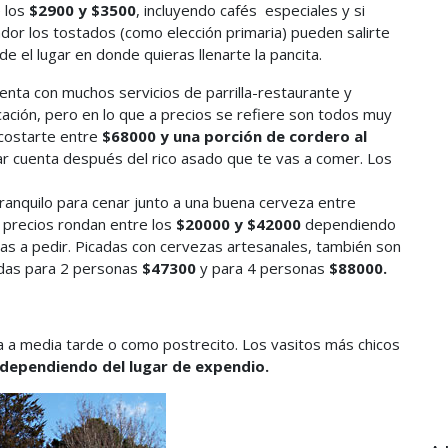
e los
$2900 y $3500
, incluyendo cafés especiales y si
ador los tostados (como elección primaria) pueden salirte
el lugar en donde quieras llenarte la pancita.
enta con muchos servicios de parrilla-restaurante y
ación, pero en lo que a precios se refiere son todos muy
 costarte entre
$68000 y una porción de cordero al
ar cuenta después del rico asado que te vas a comer. Los
tranquilo para cenar junto a una buena cerveza entre
s precios rondan entre los
$20000 y $42000
dependiendo
as a pedir. Picadas con cervezas artesanales, también son
cadas para 2 personas
$47300
y para 4 personas
$88000.
a a media tarde o como postrecito. Los vasitos más chicos
, dependiendo del lugar de expendio.