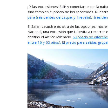
¡ Y las excursiones! Salir y conectarse con la na
sino también el precio de los recorridos. Nuestr
para
(residentes de Esquel y Trevelin),
(residen
El Safari Lacustre es otra de las opciones más ele
Nacional, una excursión que te invita a recorrer
destino el Alerce Milenario.
Su precio se diferenc
entre 16 y 65 años). El precio para salidas grup