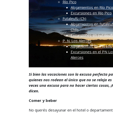
Río Pico
Alojamientos en Río Pic
Excursiones en Río Pico
Futaleufú (Ch)
Alojamientos en Futaleuf
Chile
Excursiones en Futaleuf
P. N. Los Alerces
Alojamientos en PN Los 
Excursiones en el PN Lo
Alerces
Si bien las vacaciones son la excusa perfecta pa
quienes nos rodean el único que no se relaja es
veces una excusa para no hacer ciertas cosas, ¡
dicen.
Comer y beber
No querés desayunar en el hotel o departamento