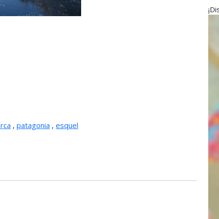
¡Di
rca
,
patagonia
,
esquel