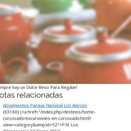
empre hay un Dulce Beso Para Regalar!
otas relacionadas
Alojamientos Parque Nacional Los Alerces
(63160)
(<a href="/index.php/destinos/home-
corcovado/excursiones-en-corcovado.html?
view=category&amp;id=52">P.N. Los