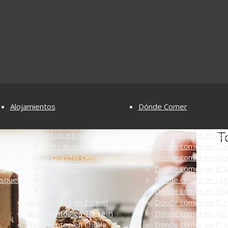
Alojamientos
Dónde Comer
T
Los destacados...
Dónde comer en Esq
Aires Andinos
Dónde comer en Tre
El Quincho Departamentos
Dónde comer en Chol
el
Las Lumas
Dónde comer en El M
Esquel
Lizkar
Dónde comer en Lag
Villa Azul
Dónde comer en Ep
Alojamientos en Esquel
Dónde comer en El 
Alojamientos en Trevelin
Dónde comer en Río 
Alojamientos en Cholila
Dónde comer en P. N