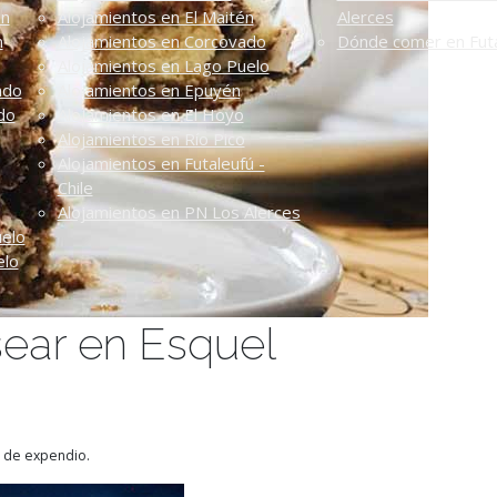
én
Alojamientos en El Maitén
Alerces
n
Alojamientos en Corcovado
Dónde comer en Futa
Alojamientos en Lago Puelo
ado
Alojamientos en Epuyén
do
Alojamientos en El Hoyo
Alojamientos en Río Pico
Alojamientos en Futaleufú -
Chile
Alojamientos en PN Los Alerces
uelo
elo
ear en Esquel
r de expendio.